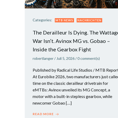
Categories:
MTB NEWS
NACHRICHTEN
The Derailleur Is Dying. The Wattag
War Isn’t. Avinox MG vs. Gobao –
Inside the Gearbox Fight
robertlanger
/
Juli 5, 2026
/
0
comment(s)
Published by Radical Life Studios / MTB Repor
At Eurobike 2026, two manufacturers just calle
time on the classic derailleur drivetrain for
eMTBs: Avinox unveiled its MG Concept, a
motor with a built-in stepless gearbox, while
newcomer Gobao […]
READ MORE