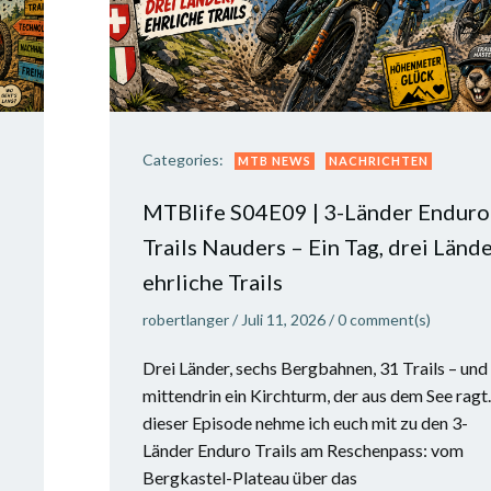
Categories:
MTB NEWS
NACHRICHTEN
MTBlife S04E09 | 3-Länder Enduro
Trails Nauders – Ein Tag, drei Lände
ehrliche Trails
robertlanger
/
Juli 11, 2026
/
0
comment(s)
Drei Länder, sechs Bergbahnen, 31 Trails – und
mittendrin ein Kirchturm, der aus dem See ragt.
dieser Episode nehme ich euch mit zu den 3-
Länder Enduro Trails am Reschenpass: vom
Bergkastel-Plateau über das