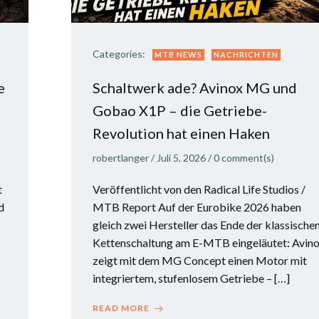
Categories:
MTB NEWS
NACHRICHTEN
e
Schaltwerk ade? Avinox MG und
Gobao X1P – die Getriebe-
Revolution hat einen Haken
robertlanger
/
Juli 5, 2026
/
0
comment(s)
t
Veröffentlicht von den Radical Life Studios /
d
MTB Report Auf der Eurobike 2026 haben
gleich zwei Hersteller das Ende der klassische
Kettenschaltung am E-MTB eingeläutet: Avin
zeigt mit dem MG Concept einen Motor mit
integriertem, stufenlosem Getriebe – […]
READ MORE