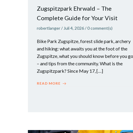
Zugspitzpark Ehrwald – The
Complete Guide for Your Visit
robertlanger
/
Juli 4, 2026
/
0
comment(s)
Bike Park Zugspitze, forest slide park, archery
and hiking: what awaits you at the foot of the
Zugspitze, what you should know before you g
– and tips from the community. What is the
Zugspitzpark? Since May 17, […]
READ MORE