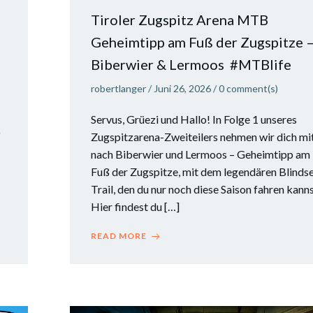
Tiroler Zugspitz Arena MTB
Geheimtipp am Fuß der Zugspitze 
Biberwier & Lermoos #MTBlife
robertlanger
/
Juni 26, 2026
/
0
comment(s)
Servus, Grüezi und Hallo! In Folge 1 unseres
o
Zugspitzarena-Zweiteilers nehmen wir dich mi
nach Biberwier und Lermoos – Geheimtipp am
Fuß der Zugspitze, mit dem legendären Blinds
Trail, den du nur noch diese Saison fahren kanns
Hier findest du […]
READ MORE