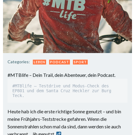
Categories:
LEBEN
PODCAST
SPORT
#MTBlife – Dein Trail, dein Abenteuer, dein Podcast.
#MTBlife – Testdrive und Modus-Check des 
EP801 und dem Santa Cruz Heckler zur Burg 
Teck.
Heute hab ich die erste richtige Sonne genutzt – und bin
meine Frühjahrs-Teststrecke gefahren. Wenn die
Sonnenstrahlen schon mal da sind, dann werden sie auch
verbrannt… äh genutzt. ‍