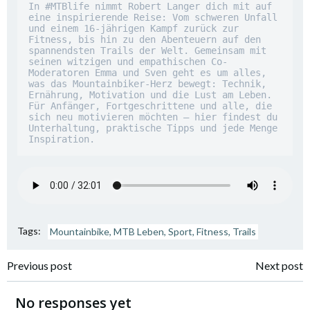
In #MTBlife nimmt Robert Langer dich mit auf 
eine inspirierende Reise: Vom schweren Unfall 
und einem 16-jährigen Kampf zurück zur 
Fitness, bis hin zu den Abenteuern auf den 
spannendsten Trails der Welt. Gemeinsam mit 
seinen witzigen und empathischen Co-
Moderatoren Emma und Sven geht es um alles, 
was das Mountainbiker-Herz bewegt: Technik, 
Ernährung, Motivation und die Lust am Leben. 
Für Anfänger, Fortgeschrittene und alle, die 
sich neu motivieren möchten – hier findest du 
Unterhaltung, praktische Tipps und jede Menge 
Inspiration.
Tags:
Mountainbike, MTB Leben, Sport, Fitness, Trails
Beitragsnavigation
Beitragsnavi
Previous post
Next post
No responses yet