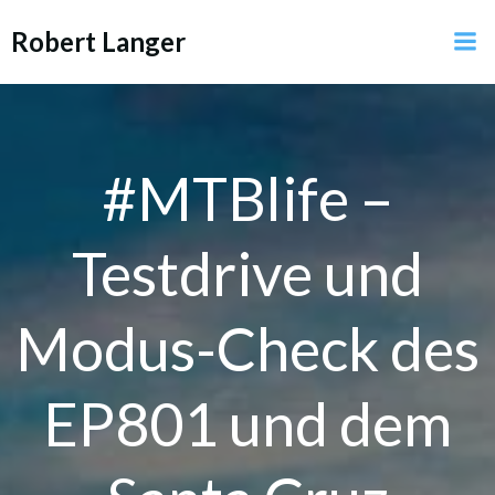
Zum
Robert Langer
Inhalt
springen
#MTBlife –
Testdrive und
Modus-Check des
EP801 und dem