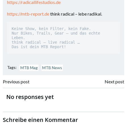
⁠https://radicallifestudios.de
⁠⁠⁠⁠https://mtb-report.de
⁠⁠⁠⁠ think radical – lebe radikal.
Keine Show, kein Filter, kein Fake.

Nur Bikes, Trails, Gear – und das echte 
Leben.

think radical – live radical …

Das ist dein MTB Report!
Tags:
MTB Mag
MTB News
Beitragsnavigation
Beitragsnavi
Previous post
Next post
No responses yet
Schreibe einen Kommentar