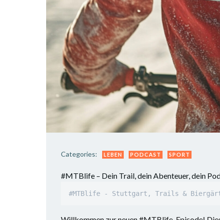
Categories:
LEBEN
PODCAST
SPORT
#MTBlife – Dein Trail, dein Abenteuer, dein Po
#MTBlife - Stuttgart, Trails & Biergär
Willkommen zur neuen #MTBlife-Episode! Diesma