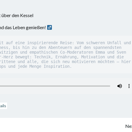
t über den Kessel
nd das Leben genießen! ‍
it auf eine inspirierende Reise: Vom schweren Unfall und 
ness, bis hin zu den Abenteuern auf den spannendsten 
witzigen und empathischen Co-Moderatoren Emma und Sven 
r-Herz bewegt: Technik, Ernährung, Motivation und die 
rittene und alle, die sich neu motivieren möchten – hier 
pps und jede Menge Inspiration.
ails
Beitragsnavigation
Nex