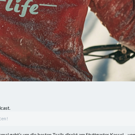
dcast.
ten!
l geht’s um die besten Trails direkt am Stuttgarter Kessel – vo