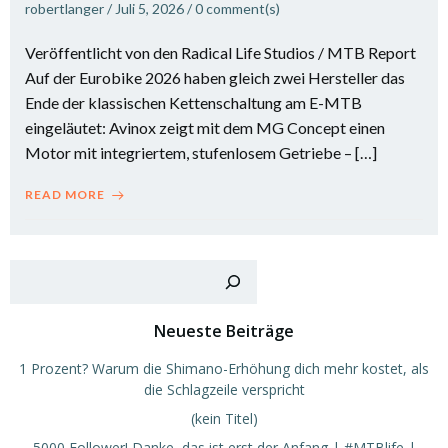
robertlanger
/
Juli 5, 2026
/
0
comment(s)
Veröffentlicht von den Radical Life Studios / MTB Report
Auf der Eurobike 2026 haben gleich zwei Hersteller das
Ende der klassischen Kettenschaltung am E-MTB
eingeläutet: Avinox zeigt mit dem MG Concept einen
Motor mit integriertem, stufenlosem Getriebe – […]
READ MORE
Such
Neueste Beiträge
1 Prozent? Warum die Shimano-Erhöhung dich mehr kostet, als
die Schlagzeile verspricht
(kein Titel)
5000 Follower! Danke, das ist erst der Anfang | #MTBlife |